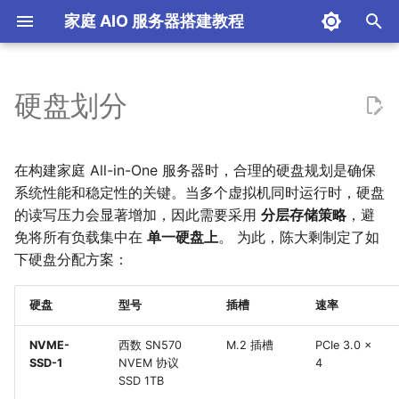
家庭 AIO 服务器搭建教程
正
在
硬盘划分
All-in-One 环境概念
设计思路
ESXi 网络概述
虚拟机自启动
系统安装
系统安装
家庭 PC
前言
ESXi 紫屏
初
始
什么是 ESXi
网络拓扑设计
镜像转换
开启 IPv6
存储设计
生产服务器
IPv6 DDNS
问题列表
系统盘
在构建家庭 All-in-One 服务器时，合理的硬盘规划是确保
化
系统性能和稳定性的关键。当多个虚拟机同时运行时，硬盘
陈大剩写在前面的话
网络拓扑实战
SSL 证书配置
硬盘扩容
SSD 缓存加速
影视媒体中心
IPv6 转 IPv4
直通盘
的读写压力会显著增加，因此需要采用
分层存储策略
，避
搜
免将所有负载集中在
单一硬盘上
。 为此，陈大剩制定了如
本教程目标与适用对象
跳板机使用
硬件直通
OpenClash
添加证书
全屋网络覆盖
IPv6 转 IPv4/IPv6 (ESA)
公共盘 NAS 存储
索
下硬盘分配方案：
引
突破 1000M 带宽
虚拟机克隆
远程访问
Kubernetes 集群
公网 NAT
虚拟机系统盘
硬盘
型号
插槽
速率
擎
总结
故障排查与优化
功耗节能
Frp 内网穿透
NVME-
西数 SN570
M.2 插槽
PCIe 3.0 ×
SSD-1
NVEM 协议
4
SSD 1TB