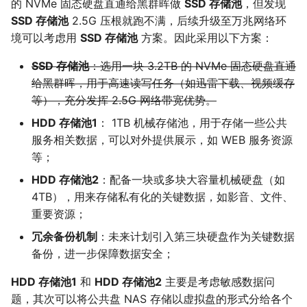
的 NVMe 固态硬盘直通给黑群晖做
SSD 存储池
，但发现
SSD 存储池
2.5G 压根就跑不满，后续升级至万兆网络环
境可以考虑用
SSD 存储池
方案。因此采用以下方案：
SSD 存储池
：选用一块 3.2TB 的 NVMe 固态硬盘直通
给黑群晖，用于高速读写任务（如迅雷下载、视频缓存
等），充分发挥 2.5G 网络带宽优势。
HDD 存储池1
： 1TB 机械存储池，用于存储一些公共
服务相关数据，可以对外提供展示，如 WEB 服务资源
等；
HDD 存储池2
：配备一块或多块大容量机械硬盘（如
4TB），用来存储私有化的关键数据，如影音、文件、
重要资源；
冗余备份机制
：未来计划引入第三块硬盘作为关键数据
备份，进一步保障数据安全；
HDD 存储池1
和
HDD 存储池2
主要是考虑敏感数据问
题，其次可以将公共盘 NAS 存储以虚拟盘的形式分给各个